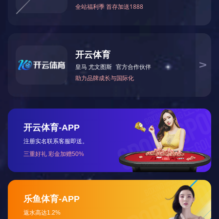
农村生活污水治理
污水治理案例
废气治理案例
无车车间案例
机电暖通工程
防白蚁、除甲醛