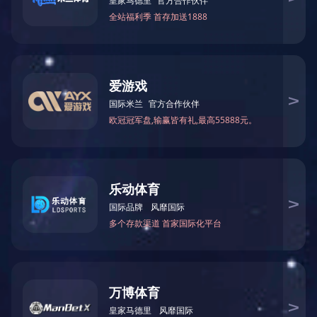
项目案例
Project
查看更多