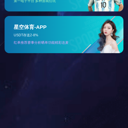
[2026-02-06]
广州推动减污降碳协同增效 绘就绿色低...
[2026-01-31]
深入生产一线 倾听企业呼声 着力破解...
[2026-01-14]
聚合力强帮扶 谋实策促发展 ——省住...
[2025-12-26]
400-698-2838
Copyright © 开云体育 版权所有