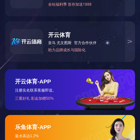
农村生活污水治理
污水治理案例
废气治理案例
无车车间案例
机电暖通工程
防白蚁、除甲醛