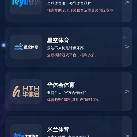
禾大道八一科技产业园2栋首层，是一家拥有先进技术和
工程经验的国家高新技术企业。专注于“环境治理”技术
的研发和实施的企业；是一家拥有先进技术和工程经验
的环保公司，主要从事环保咨询、环保手续、技术服
务、运营维护、在线监测、危废固废处理、环保管家等
全方位的环保服务；承接环保工程、市政工程、机电工
程，暖通工程，钢结构工程，生态修复工程；专业从事
污水处理、废气治理、通风除尘、噪声治理、除臭、甲
醛治理多年，拥有自己的设备生产工厂。