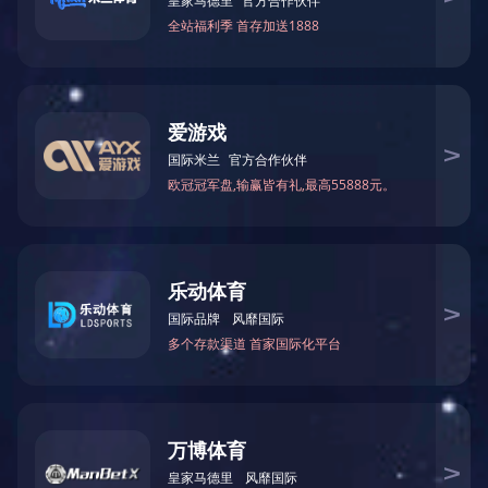
项目案例
Project
查看更多