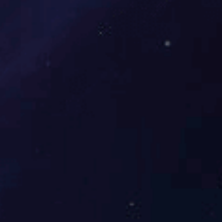
开云线上平台
（集团）官方
网站
|
开云线
上平台_开云
（中国）
|
开