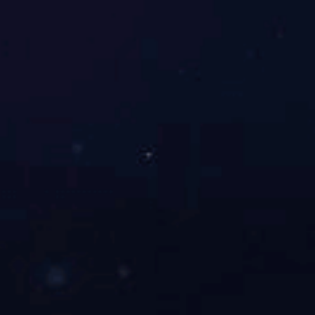
云体育
|
世界
杯官方网页版
|
开云足球
|
乐
鱼·体育
|