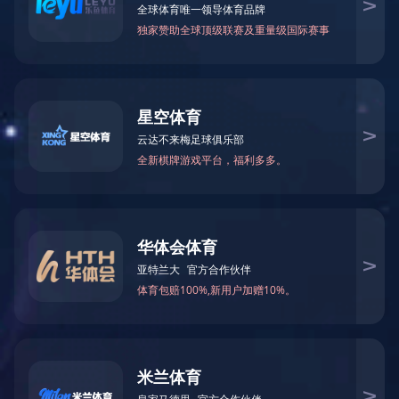
禾大道八一科技产业园2栋首层，是一家拥有先进技术和
工程经验的国家高新技术企业。专注于“环境治理”技术
的研发和实施的企业；是一家拥有先进技术和工程经验
的环保公司，主要从事环保咨询、环保手续、技术服
务、运营维护、在线监测、危废固废处理、环保管家等
全方位的环保服务；承接环保工程、市政工程、机电工
程，暖通工程，钢结构工程，生态修复工程；专业从事
污水处理、废气治理、通风除尘、噪声治理、除臭、甲
醛治理多年，拥有自己的设备生产工厂。