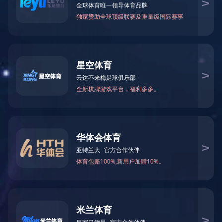
禾大道八一科技产业园2栋首层，是一家拥有先进技术和
工程经验的国家高新技术企业。专注于“环境治理”技术
的研发和实施的企业；是一家拥有先进技术和工程经验
的环保公司，主要从事环保咨询、环保手续、技术服
务、运营维护、在线监测、危废固废处理、环保管家等
全方位的环保服务；承接环保工程、市政工程、机电工
程，暖通工程，钢结构工程，生态修复工程；专业从事
污水处理、废气治理、通风除尘、噪声治理、除臭、甲
醛治理多年，拥有自己的设备生产工厂。