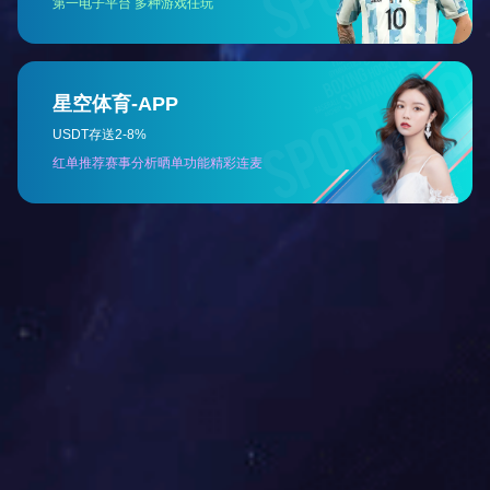
[2026-02-06]
广州推动减污降碳协同增效 绘就绿色低...
[2026-01-31]
深入生产一线 倾听企业呼声 着力破解...
[2026-01-14]
聚合力强帮扶 谋实策促发展 ——省住...
[2025-12-26]
400-698-2838
Copyright © 开云体育 版权所有