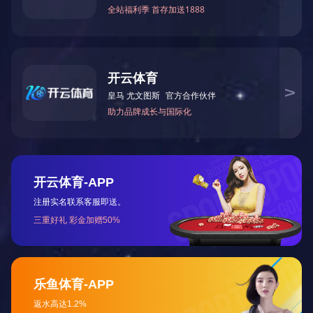
农村生活污水治理
污水治理案例
废气治理案例
无车车间案例
机电暖通工程
防白蚁、除甲醛