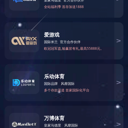
项目案例
Project
查看更多