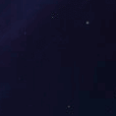
开云线上平台
（集团）官方
网站
|
开云线
上平台_开云
（中国）
|
开