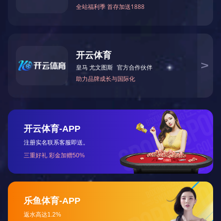
农村生活污水治理
污水治理案例
废气治理案例
无车车间案例
机电暖通工程
防白蚁、除甲醛