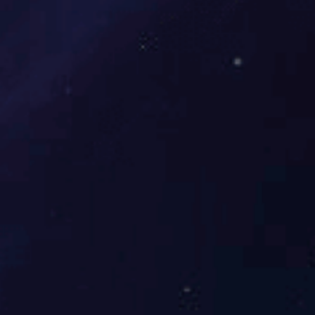
开云线上平台
（集团）官方
网站
|
开云线
上平台_开云
（中国）
|
开