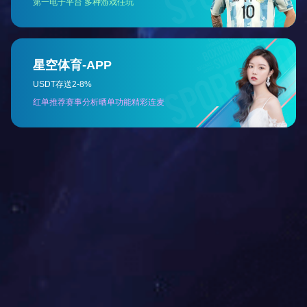
[2026-02-06]
广州推动减污降碳协同增效 绘就绿色低...
[2026-01-31]
深入生产一线 倾听企业呼声 着力破解...
[2026-01-14]
聚合力强帮扶 谋实策促发展 ——省住...
[2025-12-26]
400-698-2838
Copyright © 开云体育 版权所有