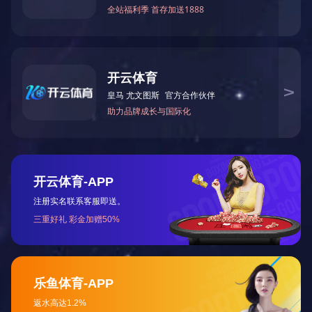
农村生活污水治理
污水治理案例
废气治理案例
无车车间案例
机电暖通工程
防白蚁、除甲醛