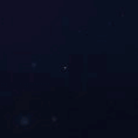
云体育
|
世界
杯官方网页版
|
开云足球
|
乐
鱼·体育
|