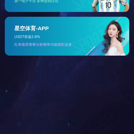
[2026-02-06]
广州推动减污降碳协同增效 绘就绿色低...
[2026-01-31]
深入生产一线 倾听企业呼声 着力破解...
[2026-01-14]
聚合力强帮扶 谋实策促发展 ——省住...
[2025-12-26]
400-698-2838
Copyright © 开云体育 版权所有