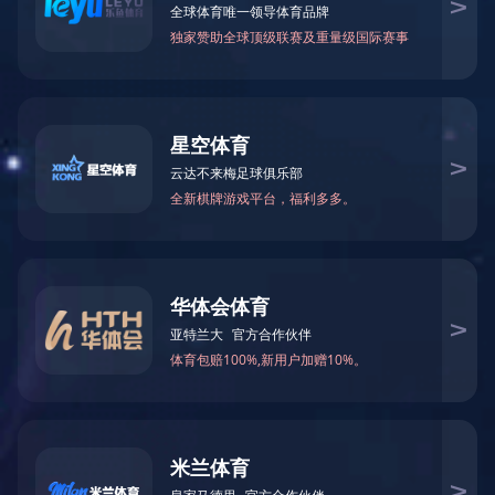
禾大道八一科技产业园2栋首层，是一家拥有先进技术和
工程经验的国家高新技术企业。专注于“环境治理”技术
的研发和实施的企业；是一家拥有先进技术和工程经验
的环保公司，主要从事环保咨询、环保手续、技术服
务、运营维护、在线监测、危废固废处理、环保管家等
全方位的环保服务；承接环保工程、市政工程、机电工
程，暖通工程，钢结构工程，生态修复工程；专业从事
污水处理、废气治理、通风除尘、噪声治理、除臭、甲
醛治理多年，拥有自己的设备生产工厂。