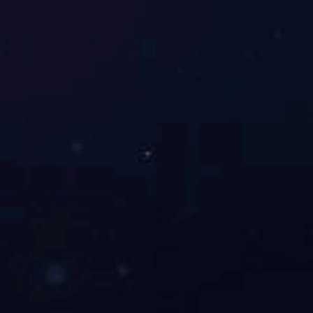
云体育
|
世界
杯官方网页版
|
开云足球
|
乐
鱼·体育
|