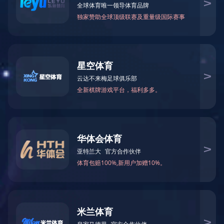
禾大道八一科技产业园2栋首层，是一家拥有先进技术和
工程经验的国家高新技术企业。专注于“环境治理”技术
的研发和实施的企业；是一家拥有先进技术和工程经验
的环保公司，主要从事环保咨询、环保手续、技术服
务、运营维护、在线监测、危废固废处理、环保管家等
全方位的环保服务；承接环保工程、市政工程、机电工
程，暖通工程，钢结构工程，生态修复工程；专业从事
污水处理、废气治理、通风除尘、噪声治理、除臭、甲
醛治理多年，拥有自己的设备生产工厂。