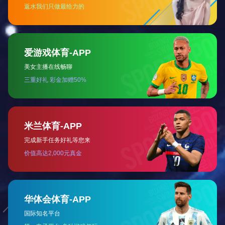
广东某企业地块土壤修...
市政工程
挥发性有机物（VOC...
新闻资讯
News
查看更多
老城市新活力！APEC广州之约，见...