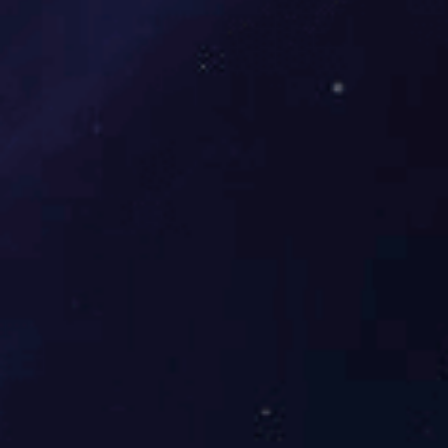
开云线上平台
（集团）官方
网站
|
开云线
上平台_开云
（中国）
|
开