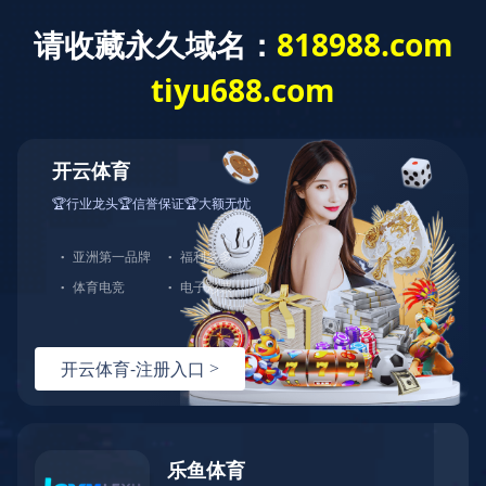
公司概况
Company
查看更多
开云体育
开云体育成立于2009年12月，位于广州市白云区嘉禾均