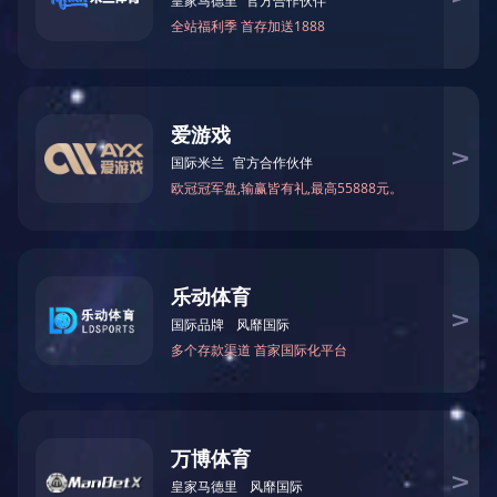
项目案例
Project
查看更多