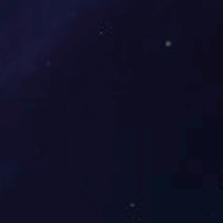
开云线上平台
（集团）官方
网站
|
开云线
上平台_开云
（中国）
|
开