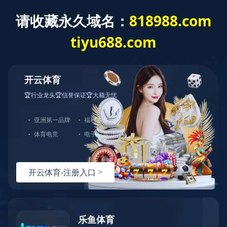
公司概况
Company
查看更多
开云体育
开云体育成立于2009年12月，位于广州市白云区嘉禾均