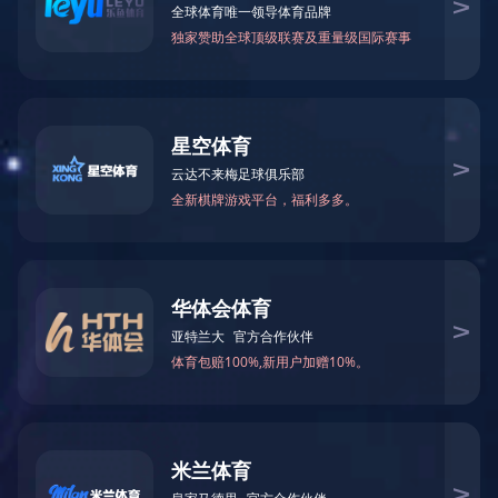
禾大道八一科技产业园2栋首层，是一家拥有先进技术和
工程经验的国家高新技术企业。专注于“环境治理”技术
的研发和实施的企业；是一家拥有先进技术和工程经验
的环保公司，主要从事环保咨询、环保手续、技术服
务、运营维护、在线监测、危废固废处理、环保管家等
全方位的环保服务；承接环保工程、市政工程、机电工
程，暖通工程，钢结构工程，生态修复工程；专业从事
污水处理、废气治理、通风除尘、噪声治理、除臭、甲
醛治理多年，拥有自己的设备生产工厂。