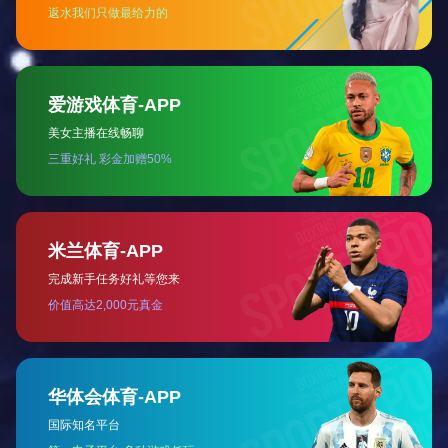
广东某企业地块土壤修...
市政工程
挥发性有机物（VOC...
新闻资讯
News
查看更多
老城市新活力！APEC广州之约，见...