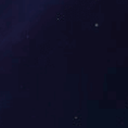
开云线上平台
（集团）官方
网站
|
开云线
上平台_开云
（中国）
|
开