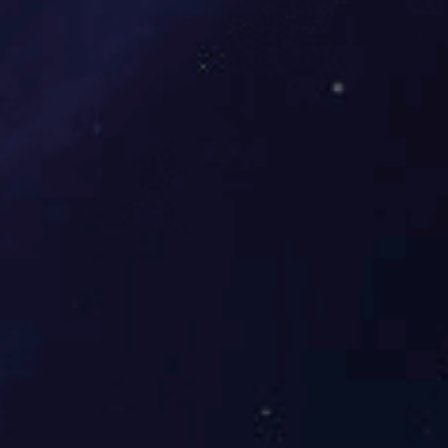
开云线上平台
（集团）官方
网站
|
开云线
上平台_开云
（中国）
|
开