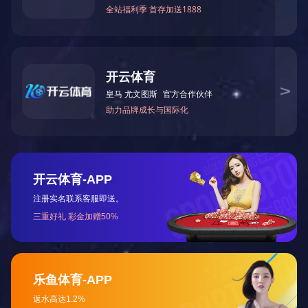
农村生活污水治理
污水治理案例
废气治理案例
无车车间案例
机电暖通工程
防白蚁、除甲醛