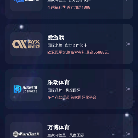
项目案例
Project
查看更多