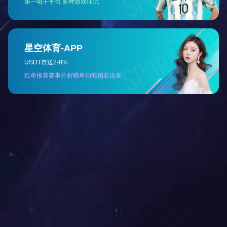
[2026-02-06]
广州推动减污降碳协同增效 绘就绿色低...
[2026-01-31]
深入生产一线 倾听企业呼声 着力破解...
[2026-01-14]
聚合力强帮扶 谋实策促发展 ——省住...
[2025-12-26]
400-698-2838
Copyright © 开云体育 版权所有