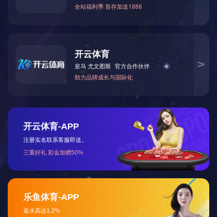
农村生活污水治理
污水治理案例
废气治理案例
无车车间案例
机电暖通工程
防白蚁、除甲醛