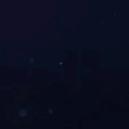
云体育
|
世界
杯官方网页版
|
开云足球
|
乐
鱼·体育
|