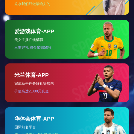
广东某企业地块土壤修...
市政工程
挥发性有机物（VOC...
新闻资讯
News
查看更多
老城市新活力！APEC广州之约，见...