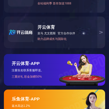
农村生活污水治理
污水治理案例
废气治理案例
无车车间案例
机电暖通工程
防白蚁、除甲醛