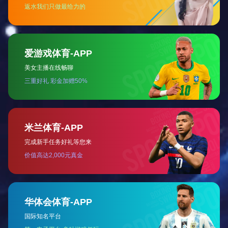
广东某企业地块土壤修...
市政工程
挥发性有机物（VOC...
新闻资讯
News
查看更多
老城市新活力！APEC广州之约，见...