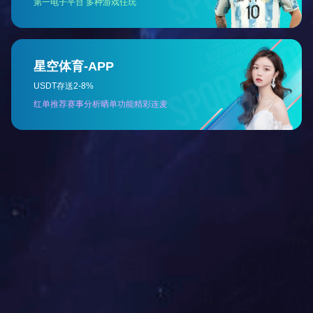
[2026-02-06]
广州推动减污降碳协同增效 绘就绿色低...
[2026-01-31]
深入生产一线 倾听企业呼声 着力破解...
[2026-01-14]
聚合力强帮扶 谋实策促发展 ——省住...
[2025-12-26]
400-698-2838
Copyright © 开云体育 版权所有