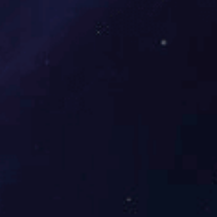
开云线上平台
（集团）官方
网站
|
开云线
上平台_开云
（中国）
|
开