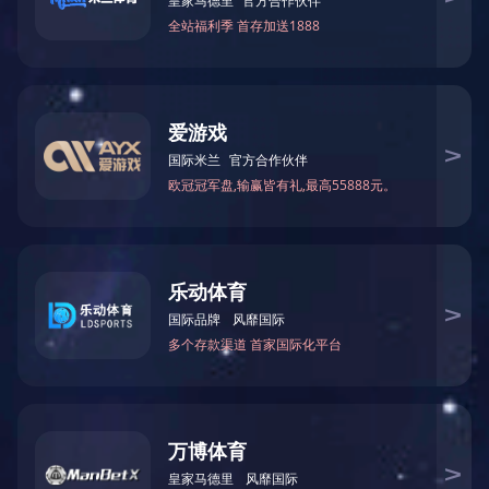
项目案例
Project
查看更多